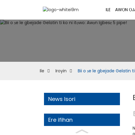
ILE
AWỌN ỌJ
Ile
Iroyin
Bii o ṣe le gbejade Gelatin t
News Isori
Ere ifihan
N
o