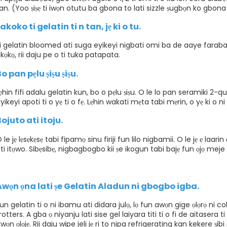
an. (Yoo ṣiṣẹ ti iwọn otutu ba gbona to lati sizzle ṣugbọn ko gbona 
akoko ti gelatin ti n tan, jẹ ki o tu.
i gelatin bloomed ati suga eyikeyi nigbati omi ba de aaye farabale. 
kọkọ, rii daju pe o ti tuka patapata.
o pan pẹlu ṣiṣu ṣiṣu.
ẹhin fifi adalu gelatin kun, bo o pẹlu ṣiṣu. O le lo pan seramiki 2-q
yikeyi apoti ti o yẹ ti o fẹ. Lẹhin wakati mẹta tabi mẹrin, o yẹ ki o ni
ojuto ati itoju.
 le jẹ lẹsẹkẹsẹ tabi fipamọ sinu firiji fun lilo nigbamii. O le jẹ ẹ laari
ti itọwo. Sibẹsibẹ, nigbagbogbo kii ṣe ikogun tabi bajẹ fun ọjọ meje
Awọn ọna lati ṣe Gelatin Aladun ni gbogbo igba.
un gelatin ti o ni ibamu ati didara julọ, lọ fun awọn gige ọlọrọ ni 
rotters. A gba ọ niyanju lati sise gel laiyara titi ti o fi de aitasera t
wọn ọlọjẹ. Rii daju wipe jeli jẹ ri to nipa refrigerating kan kekere ṣib