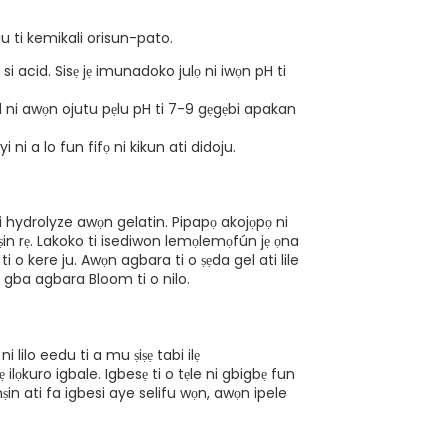
ṣaju ti kemikali orisun-pato.
 acid. Sisẹ jẹ imunadoko julọ ni iwọn pH ti
 ni awọn ojutu pẹlu pH ti 7-9 gẹgẹbi apakan
i ni a lo fun fifọ ni kikun ati didoju.
i hydrolyze awọn gelatin. Pipapọ akojọpọ ni
nṣin rẹ. Lakoko ti isediwon lemọlemọfún jẹ ọna
ti o kere ju. Awọn agbara ti o ṣẹda gel ati lile
i gba agbara Bloom ti o nilo.
i lilo eedu ti a mu ṣiṣẹ tabi ilẹ
ilọkuro igbale. Igbesẹ ti o tẹle ni gbigbẹ fun
nṣin ati fa igbesi aye selifu wọn, awọn ipele