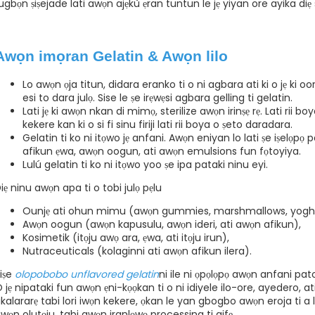
ugbọn ṣiṣejade lati awọn ajẹkù ẹran tuntun le jẹ yiyan ore ayika diẹ si
Awọn imọran Gelatin & Awọn lilo
Lo awọn ọja titun, didara eranko ti o ni agbara ati ki o jẹ ki
esi to dara julọ. Sise le ṣe irẹwẹsi agbara gelling ti gelatin.
Lati jẹ ki awọn nkan di mimọ, sterilize awọn irinṣẹ rẹ. Lati rii 
kekere kan ki o si fi sinu firiji lati rii boya o ṣeto daradara.
Gelatin ti ko ni itọwo jẹ anfani. Awọn eniyan lo lati ṣe iṣelọpọ
afikun ẹwa, awọn oogun, ati awọn emulsions fun fọtoyiya.
Lulú gelatin ti ko ni itọwo yoo ṣe ipa pataki ninu eyi.
iẹ ninu awọn apa ti o tobi julọ pẹlu
Ounjẹ ati ohun mimu (awọn gummies, marshmallows, yoghur
Awọn oogun (awọn kapusulu, awọn ideri, ati awọn afikun),
Kosimetik (itọju awọ ara, ẹwa, ati itọju irun),
Nutraceuticals (kolaginni ati awọn afikun ilera).
iṣe
olopobobo unflavored gelatin
ni ile ni ọpọlọpọ awọn anfani pat
 jẹ nipataki fun awọn ẹni-kọọkan ti o ni idiyele ilo-ore, ayedero, a
ikalararẹ tabi lori iwọn kekere, ọkan le yan gbogbo awọn eroja ti a l
wọn olutọju, tabi awọn iranlọwọ processing ti aifẹ.