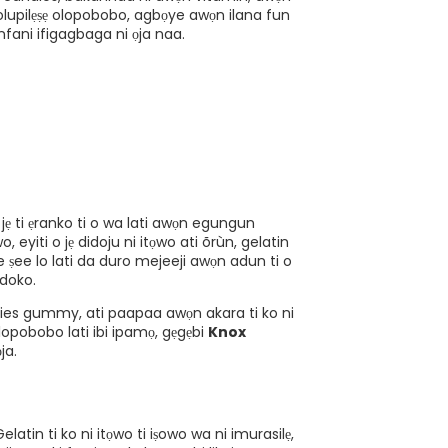
lupilẹṣẹ olopobobo, agbọye awọn ilana fun
anfani ifigagbaga ni ọja naa.
 jẹ ti ẹranko ti o wa lati awọn egungun
 eyiti o jẹ didoju ni itọwo ati õrùn, gelatin
 ṣee lo lati da duro mejeeji awọn adun ti o
adoko.
ndies gummy, ati paapaa awọn akara ti ko ni
olopobobo lati ibi ipamọ, gẹgẹbi
Knox
ja.
Gelatin ti ko ni itọwo ti iṣowo wa ni imurasilẹ,