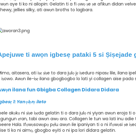
wọn aye ti ko ni ailopin: Gelatin ti a fi ọwọ ṣe ṣe afikun didan v
hewy, jellies silky, ati awọn broths to lagbara.
Apejuwe ti awọn igbesẹ pataki 5 si Ṣiṣejade g
imo, aitasera, ati iṣẹ ṣiṣe to dara julọ jẹ iṣeduro nipasẹ lile, ilana ip
i iṣowo. Awọn ile-iṣẹ ilana gbogbogbo lo lati yi collagen aise pada si
Awọn ilana fun Gbigba Collagen Didara Didara
gbesẹ 1: Yan ọlọrọ ileto
pele akọkọ ni ṣiṣe iṣẹda gelatin ti o dara julọ ni yiyan awọn eroja ti
gungun ẹran, tabi awọn awọ ara. Collagen le tun wa lati inu adie t
beere Hala. Ifọwọsowọpọ pẹlu awọn ile ipaniyan ti o ni ifọwọsi ṣe iṣe
ise ti ko ni aimọ, gbogbo eyiti o ni ipa lori didara gelatin.