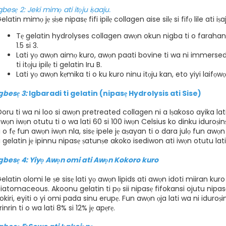
gbesẹ 2: Jeki mimọ ati itọju iṣaaju.
elatin mimọ jẹ ṣiṣe nipasẹ fifi ipilẹ collagen aise silẹ si fifọ lile ati i
Tẹ gelatin hydrolyses collagen awọn okun nigba ti o farahan si
1.5 si 3.
Lati yọ awọn aimọ kuro, awọn paati bovine ti wa ni immersed
ti itọju ipilẹ ti gelatin Iru B.
Lati yọ awọn kẹmika ti o ku kuro ninu itọju kan, eto yiyi laifọwọy
gbesẹ 3:
Igbaradi ti gelatin (nipasẹ Hydrolysis ati Sise)
oru ti wa ni loo si awọn pretreated collagen ni a Iṣakoso ayika lat
wọn iwọn otutu ti o wa lati 60 si 100 iwọn Celsius ko dinku iduroṣi
i o fẹ fun awọn iwọn nla, sisẹ ipele jẹ aṣayan ti o dara julọ fun awọn 
i gelatin jẹ ipinnu nipasẹ ṣatunṣe akoko isediwon ati iwọn otutu lat
gbesẹ 4: Yiyọ Awọn omi ati Awọn Kokoro kuro
elatin olomi le ṣe sisẹ lati yọ awọn lipids ati awọn idoti miiran kuro n
iatomaceous. Akoonu gelatin ti pọ sii nipasẹ fifokansi ojutu nipasẹ 
okiri, eyiti o yi omi pada sinu erupẹ. Fun awọn ọja lati wa ni iduroṣi
rinrin ti o wa lati 8% si 12% jẹ apẹrẹ.