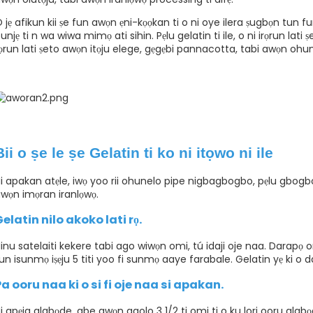
 jẹ afikun kii ṣe fun awọn ẹni-kọọkan ti o ni oye ilera ṣugbọn tun f
unjẹ ti n wa wiwa mimọ ati sihin. Pẹlu gelatin ti ile, o ni irọrun lati 
ọrun lati ṣeto awọn itọju elege, gẹgẹbi pannacotta, tabi awọn ohun
Bii o ṣe le ṣe Gelatin ti ko ni itọwo ni ile
i apakan atẹle, iwọ yoo rii ohunelo pipe nigbagbogbo, pẹlu gbogbo
wọn imọran iranlọwọ.
elatin nilo akoko lati rọ.
inu satelaiti kekere tabi ago wiwọn omi, tú idaji oje naa. Darapọ o
un isunmọ iṣẹju 5 titi yoo fi sunmọ aaye farabale. Gelatin yẹ ki o da
a ooru naa ki o si fi oje naa si apakan.
i apẹja alabọde, gbe awọn agolo 3 1/2 ti omi ti o ku lori ooru alabọd