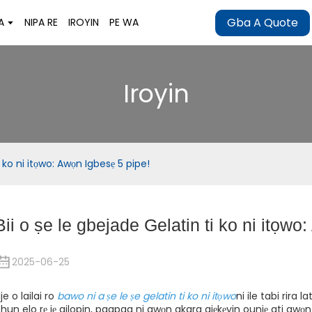
Gba A Quote
A
NIPA RE
IROYIN
PE WA
Iroyin
i ko ni itọwo: Awọn Igbesẹ 5 pipe!
Bii o ṣe le gbejade Gelatin ti ko ni itọwo
2025-06-25
je o lailai ro
bawo ni a ṣe le ṣe gelatin ti ko ni itọwo
ni ile tabi rira l
hun elo rẹ jẹ ailopin, paapaa ni awọn akara ajẹkẹyin ounjẹ ati a