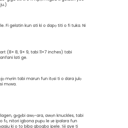
ju.)
Fi gelatin kun ati ki o dapọ titi o fi tuka. Ni
uart (8× 8, 9× 9, tabi 11×7 inches) tabi
 anfani lati ge.
n ọjọ mẹrin tabi marun fun itọsi ti o dara julọ
 si mẹwa.
collagen, gẹgẹbi awọ-ara, awọn knuckles, tabi
i o fẹ, nitori igbona pupọ le ṣe ipalara fun
i ṣaaju ki o to biba gbogbo ipele. Ṣii aye ti