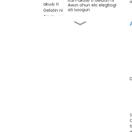
Itan-akọọlẹ ti Gelatin ni
ṣ
Awọn ohun elo elegbogi
ati Iṣoogun
Ipa wo ni Awọn Peptides
Collagen Ṣere ni Itọju
Awọ?
Bii o ṣe le gbejade
Gelatin ti ko ni itọwo:
Awọn Igbesẹ 5 pipe!
Kini Ọna ti o dara julọ lati
D
Mu Collagen Ti Nṣiṣẹ?
Bii o ṣe le ṣe gummies
pẹlu Gelatin
Ṣ
O
t
a