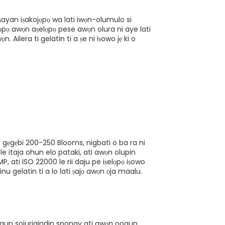
aṣayan iṣakojọpọ wa lati iwọn-olumulo si
lọpọ awọn aṣelọpọ pese awọn olura ni aye lati
Ailera ti gelatin ti a ṣe ni iṣowo jẹ ki o
, gẹgẹbi 200-250 Blooms, nigbati o ba ra ni
le itaja ohun elo pataki, ati awọn olupin
, ati ISO 22000 le rii daju pe iṣelọpọ iṣowo
u gelatin ti a lo lati ṣajọ awọn ọja maalu.
ogun sojurigindin spongy ati awọn oogun