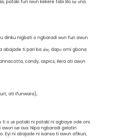
i, pataki fun iwọn kekere tabi lilo iṣẹ ọna.
 ooru dinku nigbati o ngbaradi wọn fun awọn
boya abajade ti pari ba ṣiṣẹ, dapọ omi gbona
 pannacotta, candy, aspics, ilera ati awọn
t, ati ifunwara),
o ti o ṣe pataki ni pataki ni agbaye ode oni.
ti awọn iṣe aṣa. Nipa ngbaradi gelatin
o. Eyi ni abajade ni isansa ti awọn afikun,