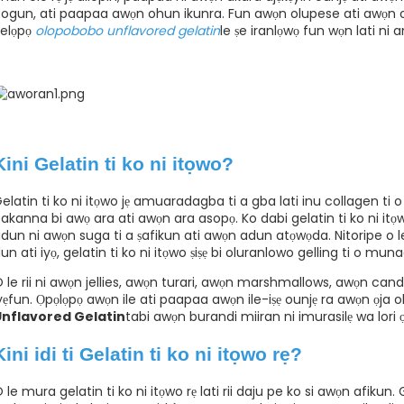
ogun, ati paapaa awọn ohun ikunra. Fun awọn olupese ati awọn o
ṣelọpọ
olopobobo unflavored gelatin
le ṣe iranlọwọ fun wọn lati ni 
Kini Gelatin ti ko ni itọwo?
elatin ti ko ni itọwo jẹ amuaradagba ti a gba lati inu collagen ti o
akanna bi awọ ara ati awọn ara asopọ. Ko dabi gelatin ti ko ni itọwo,
dun ni awọn suga ti a ṣafikun ati awọn adun atọwọda. Nitoripe o le
un ati iyọ, gelatin ti ko ni itọwo ṣiṣẹ bi oluranlowo gelling ti o mun
 le rii ni awọn jellies, awọn turari, awọn marshmallows, awọn ca
yẹfun. Ọpọlọpọ awọn ile ati paapaa awọn ile-iṣẹ ounjẹ ra awọn ọja 
Unflavored Gelatin
tabi awọn burandi miiran ni imurasilẹ wa lori ọ
Kini idi ti Gelatin ti ko ni itọwo rẹ?
 le mura gelatin ti ko ni itọwo rẹ lati rii daju pe ko si awọn afikun. 