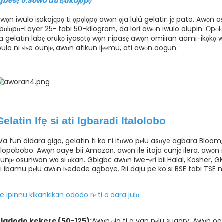
gbesẹ 5
:
Sowo ati Iṣakojọpọ
wọn iwulo iṣakojọpọ ti ọpọlọpọ awọn ọja lulú gelatin jẹ pato. Awọn 
pọlọpọ-Layer 25- tabi 50-kilogram, da lori awọn iwulo olupin. Ọpọ
a gelatin labẹ orukọ iyasọtọ wọn nipasẹ awọn omiiran aami-ikọkọ wọn. 
ulo ni ṣiṣe ounjẹ, awọn afikun ijẹẹmu, ati awọn oogun.
Gelatin Ifẹ si
ati Igbaradi
Italolobo
a fun didara giga, gelatin ti ko ni itọwo pẹlu asọye agbara Bloom
lopobobo. Awọn aaye bii Amazon, awọn ile itaja ounjẹ ilera, awọn i
unjẹ osunwon wa si ọkan. Gbigba awọn iwe-ẹri bii Halal, Kosher, GMP
i ibamu pẹlu awọn iṣedede agbaye. Rii daju pe ko si BSE tabi TSE nin
e ipinnu kikankikan ododo rẹ ti o dara julọ.
Aladodo kekere (50-125):
Awọn ọja ti a yan pẹlu sugary, Awọn o