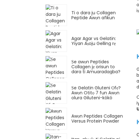
o
i
Ti o dara ju Collagen
Peptide Awọn afikun
Agar Agar vs Gelatin:
Yiyan Aṣoju Gelling rẹ
Ṣe awọn Peptides
Collagen jẹ orisun to
G
dara ti Amuaradagba?
b
a
d
Ṣe Gelatin Gluteni Ọfẹ?
Awọn Otitọ 7 fun Awọn
O
olura Giluteni-kókó
i
Awọn Peptides Collagen
Versus Protein Powder
O