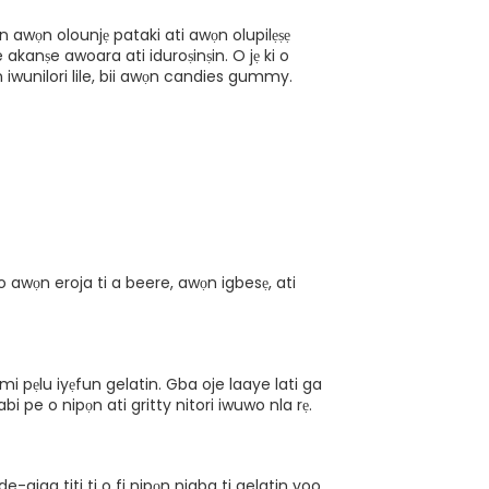
un awọn olounjẹ pataki ati awọn olupilẹṣẹ
ṣe akanṣe awoara ati iduroṣinṣin. O jẹ ki o
 iwunilori lile, bii awọn candies gummy.
 awọn eroja ti a beere, awọn igbesẹ, ati
mi pẹlu iyẹfun gelatin. Gba oje laaye lati ga
bi pe o nipọn ati gritty nitori iwuwo nla rẹ.
e-giga titi ti o fi nipọn nigba ti gelatin yoo