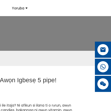
Yoruba
: Awọn Igbesẹ 5 pipe!
ati ile itaja? Ni afikun si ilana ti o rọrun, awọn
wọn candies, bakannaa ni awọn vitamin, awọn