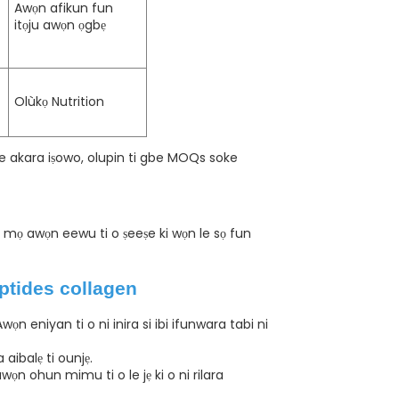
Awọn afikun fun
itọju awọn ọgbẹ
Olùkọ Nutrition
le akara iṣowo, olupin ti gbe MOQs soke
 mọ awọn eewu ti o ṣeeṣe ki wọn le sọ fun
ptides collagen
n eniyan ti o ni inira si ibi ifunwara tabi ni
aibalẹ ti ounjẹ.
ọn ohun mimu ti o le jẹ ki o ni rilara