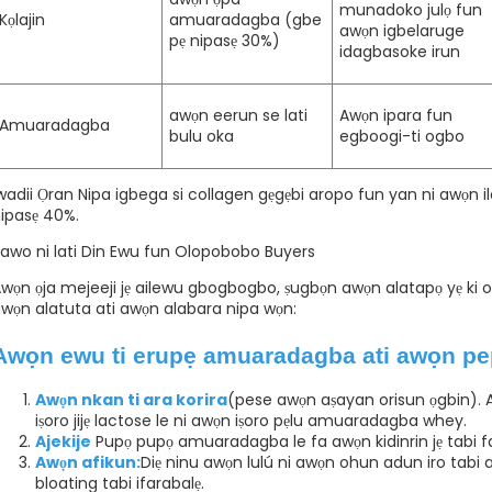
munadoko julọ fun
Kọlajin
amuaradagba (gbe
awọn igbelaruge
pẹ nipasẹ 30%)
idagbasoke irun
awọn eerun se lati
Awọn ipara fun
Amuaradagba
bulu oka
egboogi-ti ogbo
wadii Ọran Nipa igbega si collagen gẹgẹbi aropo fun yan ni awọn i
ipasẹ 40%.
awo ni lati Din Ewu fun Olopobobo Buyers
wọn ọja mejeeji jẹ ailewu gbogbogbo, ṣugbọn awọn alatapọ yẹ ki o
wọn alatuta ati awọn alabara nipa wọn:
Awọn ewu ti erupẹ amuaradagba ati awọn pe
Awọn nkan ti ara korira
(pese awọn aṣayan orisun ọgbin). Awọ
iṣoro jijẹ lactose le ni awọn iṣoro pẹlu amuaradagba whey.
Ajekije
Pupọ pupọ amuaradagba le fa awọn kidinrin jẹ tabi fa 
Awọn afikun:
Diẹ ninu awọn lulú ni awọn ohun adun iro tabi aw
bloating tabi ifarabalẹ.