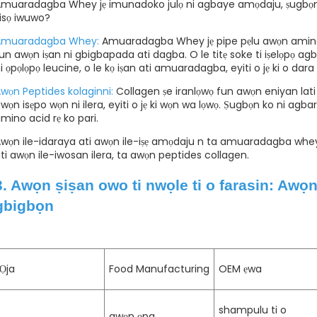
muaradagba Whey jẹ imunadoko julọ ni agbaye amọdaju, ṣugbọn b
isọ iwuwo?
Amuaradagba Whey:
Amuaradagba Whey jẹ pipe pẹlu awọn amino ac
un awọn iṣan ni gbigbapada ati dagba. O le titẹ soke ti iṣelọpọ ag
i ọpọlọpọ leucine, o le kọ iṣan ati amuaradagba, eyiti o jẹ ki o dara
wọn Peptides kolaginni:
Collagen ṣe iranlọwọ fun awọn eniyan lati
wọn isẹpo wọn ni ilera, eyiti o jẹ ki wọn wa lọwọ. Ṣugbọn ko ni agbar
mino acid rẹ ko pari.
wọn ile-idaraya ati awọn ile-iṣẹ amọdaju n ta amuaradagba whey 
ti awọn ile-iwosan ilera, ta awọn peptides collagen.
3. Awọn ṣiṣan owo ti nwọle ti o farasin: Awọn
gbigbọn
Ọja
Food Manufacturing
OEM ẹwa
shampulu ti o
awọn ọpa