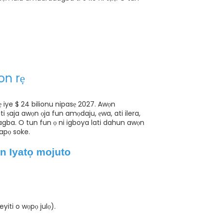
on rẹ
iye $ 24 bilionu nipasẹ 2027. Awọn
i ṣaja awọn ọja fun amọdaju, ẹwa, ati ilera,
dagba. O tun fun ọ ni igboya lati dahun awọn
papọ soke.
n Iyatọ mojuto
 eyiti o wọpọ julọ).