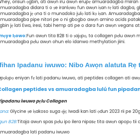
hey, orisun ọgbin, ati awọn iru awọn erupẹ amuaradagba miiran n
muaradagba didara ti o ṣe iranlọwọ fun awọn iṣan rẹ lati dagba, gb
muaradagba jẹ ọna ti o munadoko julọ lati kọ iṣan. Amuaradagba 
muaradagba pipe nitori pe o ni gbogbo awọn amino acids pataki
gbin jẹ lati Ewa, iresi, tabi hemp ati pe o dara fun awọn vegans ati 
mọye Iṣowo:
Fun awọn tita B2B ti o ṣajọpọ, ta collagen pẹlu awọn m
muaradagba pẹlu awọn ohun elo idanwo methylation jiini.
Ifihan Ipadanu iwuwo: Nibo Awọn alatuta Rẹ 
pọlọpọ eniyan fẹ lati padanu iwuwo, ati peptides collagen ati awọn
Collagen peptides vs amuaradagba lulú fun pipada
ipadanu iwuwo pẹlu Collagen
lana:
Glycine ṣe iṣakoso suga ẹjẹ; Iwadi kan lati ọdun 2023 rii pe 20g
gun B2B:
Titaja awọn spas pẹlu ipo ilera nipasẹ tita awọn apopọ ti
muaradagba lati padanu iwuwo