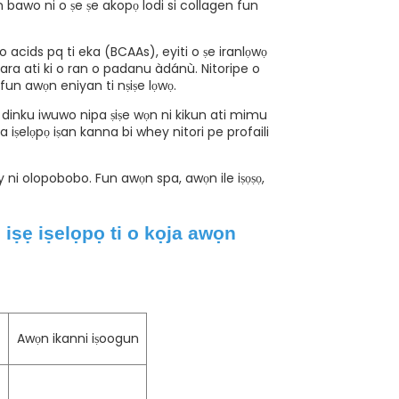
awo ni o ṣe ṣe akopọ lodi si collagen fun
ids pq ti eka (BCAAs), eyiti o ṣe iranlọwọ
bara ati ki o ran o padanu àdánù. Nitoripe o
 fun awọn eniyan ti nṣiṣe lọwọ.
 dinku iwuwo nipa ṣiṣe wọn ni kikun ati mimu
a iṣelọpọ iṣan kanna bi whey nitori pe profaili
ni olopobobo. Fun awọn spa, awọn ile iṣọṣọ,
 iṣẹ iṣelọpọ ti o kọja awọn
Awọn ikanni iṣoogun