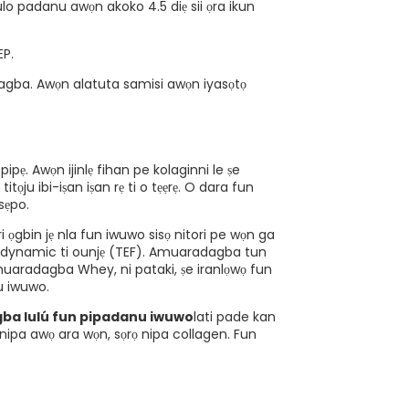
mulo padanu awọn akoko 4.5 diẹ sii ọra ikun
EP.
gba. Awọn alatuta samisi awọn iyasọtọ
ipẹ. Awọn ijinlẹ fihan pe kolaginni le ṣe
tọju ibi-iṣan iṣan rẹ ti o tẹẹrẹ. O dara fun
sẹpo.
gbin jẹ nla fun iwuwo sisọ nitori pe wọn ga
rmodynamic ti ounjẹ (TEF). Amuaradagba tun
an. Amuaradagba Whey, ni pataki, ṣe iranlọwọ fun
u iwuwo.
ba lulú fun pipadanu iwuwo
lati pade kan
a nipa awọ ara wọn, sọrọ nipa collagen. Fun