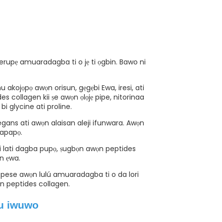
 erupẹ amuaradagba ti o jẹ ti ọgbin. Bawo ni
u akojọpọ awọn orisun, gẹgẹbi Ewa, iresi, ati
s collagen kii ṣe awọn ọlọjẹ pipe, nitorinaa
 glycine ati proline.
egans ati awọn alaisan aleji ifunwara. Awọn
a apapọ.
ti lati dagba pupọ, ṣugbọn awọn peptides
un ẹwa.
le pese awọn lulú amuaradagba ti o da lori
wọn peptides collagen.
u iwuwo