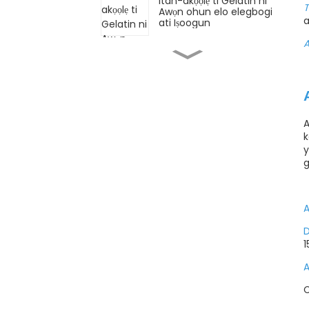
Itan-akọọlẹ ti Gelatin ni
T
Awọn ohun elo elegbogi
a
ati Iṣoogun
A
Ipa wo ni Awọn Peptides
Collagen Ṣere ni Itọju
Awọ?
Bii o ṣe le gbejade
A
Gelatin ti ko ni itọwo:
k
Awọn Igbesẹ 5 pipe!
y
Kini Ọna ti o dara julọ lati
Mu Collagen Ti Nṣiṣẹ?
A
D
Bii o ṣe le ṣe gummies
1
pẹlu Gelatin
A
C