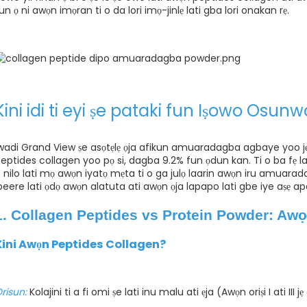
un ọ ni awọn imọran ti o da lori imọ-jinlẹ lati gba lori onakan rẹ.
Kini idi ti eyi ṣe pataki fun Iṣowo Osunw
wadi Grand View ṣe asọtẹlẹ ọja afikun amuaradagba agbaye yoo jẹ 
eptides collagen yoo pọ si, dagba 9.2% fun ọdun kan. Ti o ba fẹ lat
 nilo lati mọ awọn iyatọ mẹta ti o ga julọ laarin awọn iru amuara
beere lati ọdọ awọn alatuta ati awọn ọja lapapo lati gbe iye aṣẹ a
1. Collagen Peptides vs Protein Powder: Awọ
Kini Awọn Peptides Collagen?
risun:
Kolajini ti a fi omi ṣe lati inu malu ati ẹja (Awọn oriṣi I ati III jẹ