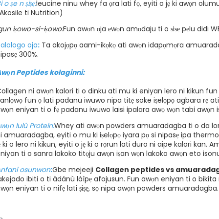
i o ṣe n ṣiṣẹ:
leucine ninu whey fa ọra lati fọ, eyiti o jẹ ki awọn olu
Akosile ti Nutrition)
gun iṣowo-si-iṣowo:
Fun awọn ọja ẹwọn amọdaju ti o ṣiṣẹ pẹlu didi W
talologo oja
:
Ta akojọpọ aami-ikọkọ ati awọn idapọmọra amuarada
ipasẹ 300%.
wọn Peptides kolaginni:
ollagen ni awọn kalori ti o dinku ati mu ki eniyan lero ni kikun fun p
ranlọwọ fun ọ lati padanu iwuwo nipa titẹ soke iṣelọpọ agbara rẹ ati ti
wọn eniyan ti o fẹ padanu iwuwo laisi ipalara awọ wọn tabi awọn i
wọn lulú Protein:
Whey ati awọn powders amuaradagba ti o da lori ọ
i amuaradagba, eyiti o mu ki iṣelọpọ iyara pọ si nipasẹ ipa the
ẹ ki o lero ni kikun, eyiti o jẹ ki o rọrun lati duro ni aipe kalori k
niyan ti o sanra lakoko titọju awọn iṣan wọn lakoko awọn eto ison
nfani osunwon
:
Gbe mejeeji
Collagen peptides vs amuaradag
akejado ibiti o ti àdánù làìpẹ afojusun. Fun awọn eniyan ti o bikit
wọn eniyan ti o nifẹ lati ṣiṣẹ, sọ nipa awọn powders amuaradagba.