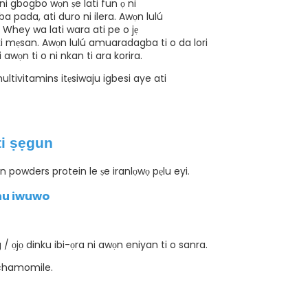
i gbogbo wọn ṣe lati fun ọ ni
a pada, ati duro ni ilera. Awọn lulú
Whey wa lati wara ati pe o jẹ
 mẹsan. Awọn lulú amuaradagba ti o da lori
awọn ti o ni nkan ti ara korira.
ultivitamins itẹsiwaju igbesi aye ati
ti ṣẹgun
 powders protein le ṣe iranlọwọ pẹlu eyi.
nu iwuwo
 / ọjọ dinku ibi-ọra ni awọn eniyan ti o sanra.
i chamomile.