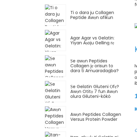
f
Ti o dara ju Collagen
Peptide Awọn afikun
Agar Agar vs Gelatin:
Yiyan Aṣoju Gelling rẹ
Ṣe awọn Peptides
I
Collagen jẹ orisun to
dara ti Amuaradagba?
p
o
i
Ṣe Gelatin Gluteni Ọfẹ?
Awọn Otitọ 7 fun Awọn
olura Giluteni-kókó
Awọn Peptides Collagen
Versus Protein Powder
O