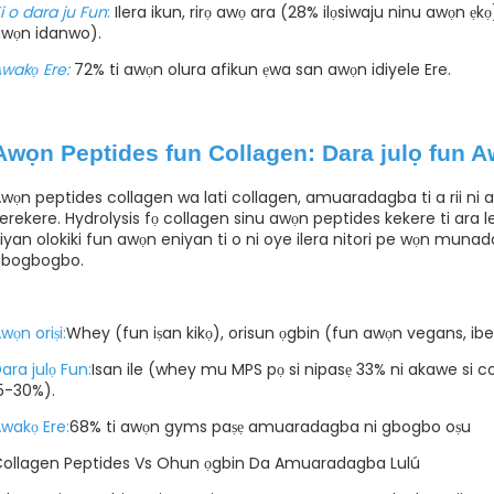
i o dara ju Fun
:
Ilera ikun, rirọ awọ ara (28% ilọsiwaju ninu awọn ẹk
wọn idanwo).
wakọ Ere:
72% ti awọn olura afikun ẹwa san awọn idiyele Ere.
Awọn Peptides fun Collagen: Dara julọ fun A
wọn peptides collagen wa lati collagen, amuaradagba ti a rii ni 
erekere. Hydrolysis fọ collagen sinu awọn peptides kekere ti ara le 
iyan olokiki fun awọn eniyan ti o ni oye ilera nitori pe wọn munadok
gbogbogbo.
wọn oriṣi:
Whey (fun iṣan kikọ), orisun ọgbin (fun awọn vegans, ibe
ara julọ Fun:
Isan ile (whey mu MPS pọ si nipasẹ 33% ni akawe si co
5-30%).
wakọ Ere:
68% ti awọn gyms paṣẹ amuaradagba ni gbogbo oṣu
ollagen Peptides Vs Ohun ọgbin Da Amuaradagba Lulú