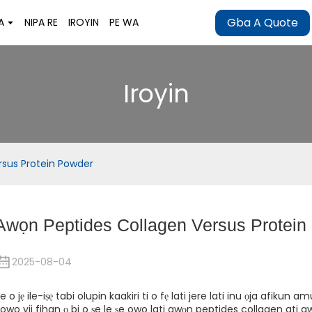
Gba A Quote
A
NIPA RE
IROYIN
PE WA
Iroyin
rsus Protein Powder
Awọn Peptides Collagen Versus Protein
2025-08-04
e o jẹ ile-iṣẹ tabi olupin kaakiri ti o fẹ lati jere lati inu ọja afik
ṣowo yii fihan ọ bi o ṣe le ṣe owo lati awọn peptides collagen ati 