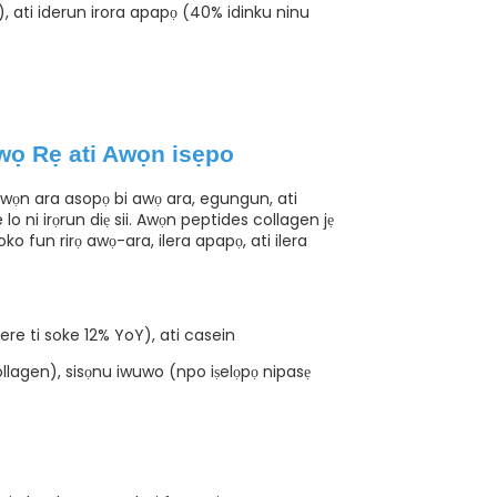
ọ), ati iderun irora apapọ (40% idinku ninu
wọ Rẹ ati Awọn isẹpo
awọn ara asopọ bi awọ ara, egungun, ati
lo ni irọrun diẹ sii. Awọn peptides collagen jẹ
o fun rirọ awọ-ara, ilera apapọ, ati ilera
ere ti soke 12% YoY), ati casein
llagen), sisọnu iwuwo (npo iṣelọpọ nipasẹ