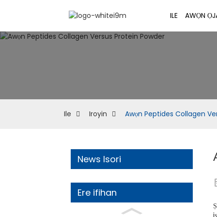
ILE
AWỌN ỌJ
Ile
Iroyin
Awọn Peptides Collagen Ve
News Isori
Ere ifihan
Ṣ
i