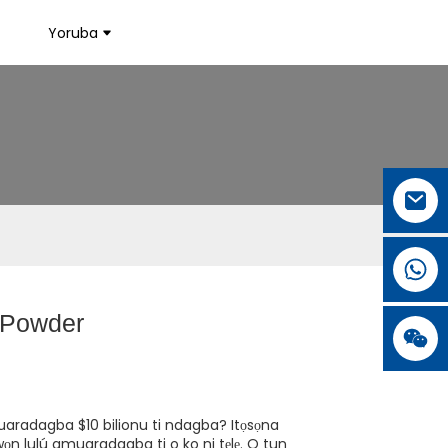
Yoruba
 Powder
un amuaradagba $10 bilionu ti ndagba? Itọsọna
awọn lulú amuaradagba ti o ko ni tẹlẹ. O tun