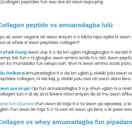
Collagen peptide vs amuaradagba lulú
pọ sii, awọn vegans ati awọn eniyan ti o bikita nipa ayika lo awọn
ọn ṣe afiwe si awọn peptides collagen?
rofaili Ounjẹ:
Awọn ọlọjẹ ti o da lori ọgbin nigbagbogbo n wa lati in
emp, lati fun ọ ni gbogbo awọn amino acids ti o nilo. Awọn peptide
ọn ko munadoko fun iṣelọpọ iṣan. Wọn ni awọn amino acids pato, bi
bẹ Onibara:
Amuaradagba ti o da lori ọgbin jẹ olokiki pẹlu awọn v
eptides collagen, ni ida keji, jẹ olokiki pẹlu ẹwa ati awọn alara iler
wọn aṣa ni ọja:
Ọja fun amuaradagba ti o jẹ ohun ọgbin ni a nire
ollagen tun n di diẹ sii ni ibeere nitori eniyan diẹ sii mu awọn afik
lana fun Osunwon:
Fun awọn ile itaja ti o ta awọn ọja ajewebe, o 
gbin. Fun awọn ile itaja ti o ta ẹwa ati awọn ọja ilera, o le pese a
Collagen vs whey amuaradagba fun pipadan