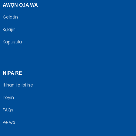
AWỌN ỌJA WA
Gelatin
Kọlajin
Kapusulu
NIPA RE
Ifihan ile ibi ise
Iroyin
FAQs
Pe wa