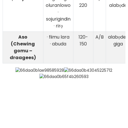
oluranlowo
220
alabọde
·
sojurigindin
· rirọ
Aso
· fiimu lara
120-
A/B
alabọde
(Chewing
· abuda
150
giga
gomu –
draagees)