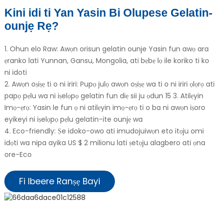
Kini idi ti Yan Yasin Bi Olupese Gelatin-
ounjẹ Rẹ?
1. Ohun elo Raw: Awọn orisun gelatin ounje Yasin fun awọ ara
ẹranko lati Yunnan, Gansu, Mongolia, ati bẹbẹ lọ ile koriko ti ko
ni idoti
2. Awọn oṣiṣẹ ti o ni iriri: Pupọ julọ awọn oṣiṣẹ wa ti o ni iriri ọlọrọ ati
papọ pẹlu wa ni iṣelọpọ gelatin fun diẹ sii ju ọdun 15 3. Atilẹyin
e
Imọ-ẹrọ: Yasin le fun ọ ni atilẹyin imọ-ẹrọ ti o ba ni awọn iṣoro
eyikeyi ni iṣelọpọ pẹlu gelatin-ite ounjẹ wa
4. Eco-friendly: Ṣe idoko-owo ati imudojuiwọn eto itọju omi
a
idọti wa nipa ayika US $ 2 milionu lati ṣetọju alagbero ati ọna
ore-Eco
Fi Ibeere Ranṣẹ Bayi