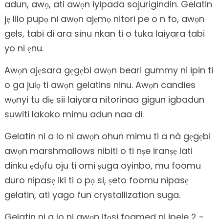
adun, awọ, ati awọn iyipada sojurigindin. Gelatin
jẹ lilo pupọ ni awọn ajẹmọ nitori pe o n fo, awọn
gels, tabi di ara sinu nkan ti o tuka laiyara tabi
yo ni ẹnu.
Awọn ajẹsara gẹgẹbi awọn beari gummy ni ipin ti
o ga julọ ti awọn gelatins ninu. Awọn candies
wọnyi tu diẹ sii laiyara nitorinaa gigun igbadun
suwiti lakoko mimu adun naa di.
Gelatin ni a lo ni awọn ohun mimu ti a nà gẹgẹbi
awọn marshmallows nibiti o ti nṣe iranṣẹ lati
dinku ẹdọfu oju ti omi ṣuga oyinbo, mu foomu
duro nipasẹ iki ti o pọ si, ṣeto foomu nipasẹ
gelatin, ati yago fun crystallization suga.
Gelatin ni a lo ni awọn itọsi foamed ni ipele 2 -