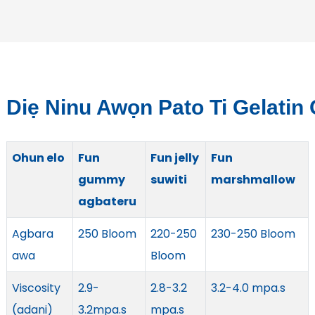
Diẹ Ninu Awọn Pato Ti Gelatin
Ohun elo
Fun
Fun jelly
Fun
gummy
suwiti
marshmallow
agbateru
Agbara
250 Bloom
220-250
230-250 Bloom
awa
Bloom
Viscosity
2.9-
2.8-3.2
3.2-4.0 mpa.s
(adani)
3.2mpa.s
mpa.s